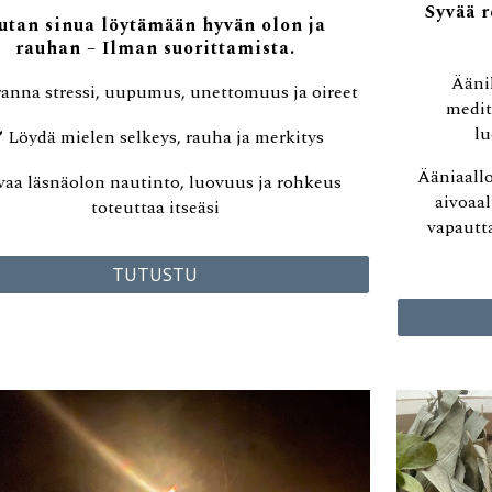
Syvää 
utan sinua löytämään hyvän olon ja
rauhan
– Ilman suoritt
amista.
Ääni
ranna stressi, uupumus, unettomuus ja oireet
medit
lu
️ Löydä mielen selkeys, rauha
ja merkitys
Ääniaallo
vaa läsnäolo
n
nautinto
,
luovuus ja roh
keus
aivoaal
toteuttaa itseäsi
vapautt
TUTUSTU