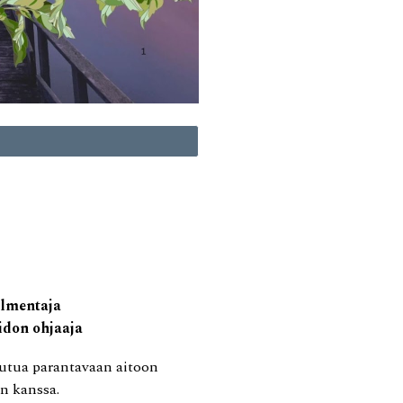
almentaja
idon ohjaaja
autua parantavaan aitoon
on kanssa
.