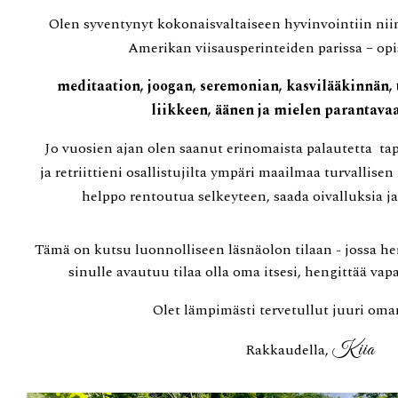
Olen syventynyt
kokonaisvaltaiseen hyvinvointiin niin
Amerikan
viisausperinteiden parissa – op
meditaatio
n
, joog
an
, seremoni
an,
kasvilääkinnän, 
liikkeen
,
äänen j
a mielen
paran
t
avaa
Jo vuosien ajan olen saanut erinomaista palautetta t
ja retriittieni osallistujilta ympäri maailmaa turvallisen 
helppo rentoutua selkeyteen, saada oivalluksia ja
Tämä on kutsu l
uonnolliseen läsnäolon tilaan - jossa h
sinulle avautuu tilaa olla oma itsesi, hengittää vapa
O
let lämpimästi tervetullut juuri oma
Kiia
Rakkaudella,