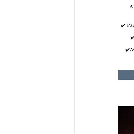
A
✔️ Pa
✔
✔️A