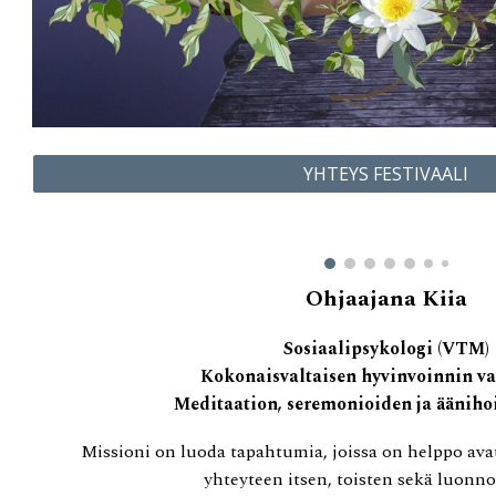
YHTEYS FESTIVAALI
Ohjaajana Kiia
Sosiaalipsykologi (VTM)
Kokonaisvaltaisen hyvinvoinnin v
Meditaation, seremonioiden ja ääniho
Missioni on
luoda tapahtumia,
j
oissa on helppo av
yhteyteen itsen, toisten sekä luonn