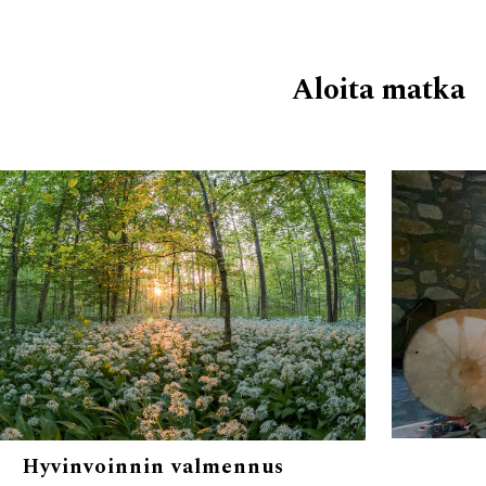
Aloita matka
Hyvinvo
innin v
almennus