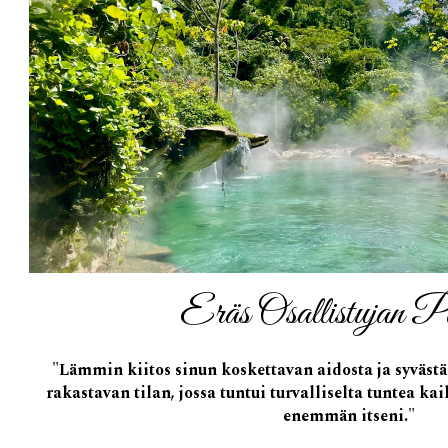
Eräs
Osallistujan P
"Lämmin kiitos sinun koskettavan
aidosta ja syvästä
rakastavan
tilan
, jo
ssa
tuntui turvalliselta
tuntea kai
enemmän itseni."