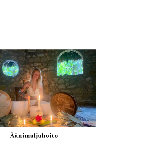
Äänimal
jahoito