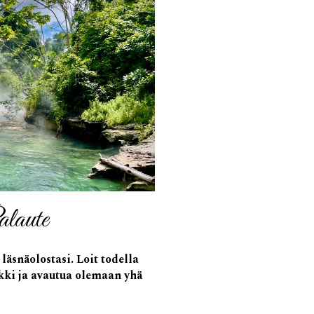
alaute
 läsnäolostasi. Loit
todella
kki ja avautua olemaan yhä