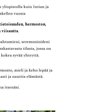
 yliopistolla
kuin Intian
ja
iskellen vuosia
tietoisuuden, hermoston,
 viisautta
.
apahtumieni, seremonioideni
rakastavasta tilasta, jossa on
 kokea syvää yhteyttä.
ermosto
,
mieli ja keho lepää ja
asti ja nauttia elämästä.
na itsenäsi
.