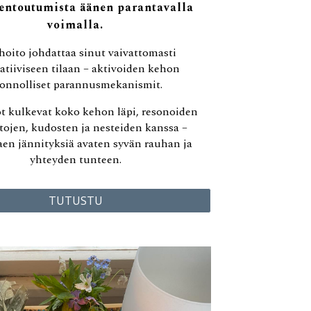
rentoutumista äänen parantavalla
voimalla.
hoito johdattaa sinut vaivattomasti
atiiviseen tilaan – aktivoiden kehon
onnolliset parannusmekanismit.
t kulkevat koko kehon läpi, resonoiden
tojen, kudosten ja nesteiden kanssa –
aen jännityksiä
avaten syvän rauhan ja
yhteyden tunteen.
TUTUSTU